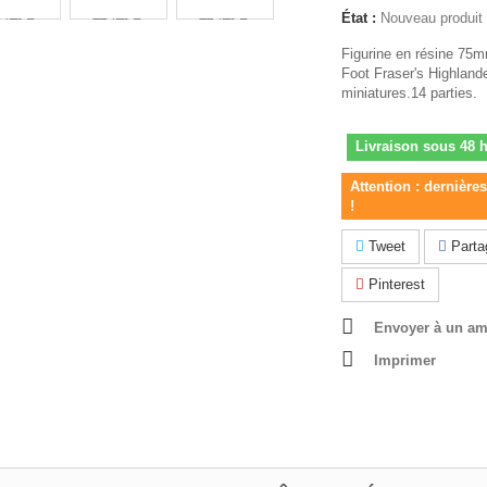
État :
Nouveau produit
Figurine en résine 75
Foot Fraser's Highlan
miniatures.14 parties.
Livraison sous 48 
Attention : dernière
!
Tweet
Parta
Pinterest
Envoyer à un am
Imprimer