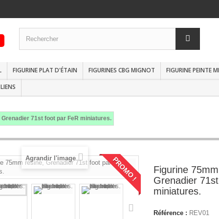
L
FIGURINE PLAT D'ÉTAIN
FIGURINES CBG MIGNOT
FIGURINE PEINTE 
LIENS
 Grenadier 71st foot par FeR miniatures.
Agrandir l'image
PROMO !
Figurine 75mm 
Grenadier 71st
miniatures.
Référence :
REV01