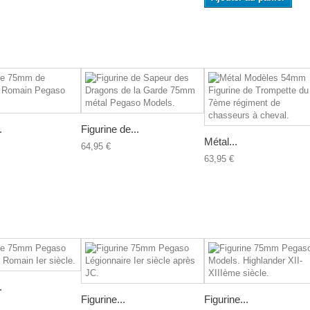
.
Figurine de...
Métal...
64,95 €
63,95 €
.
Figurine...
Figurine...