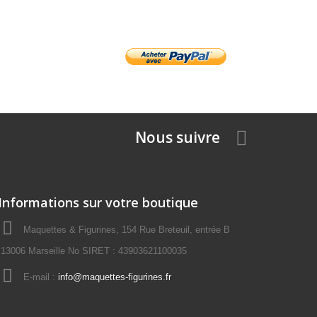
Nous suivre
Informations sur votre boutique
Maquettes & Figurines, 154 Rue Breteuil, entrée B
13006 Marseille No SIRET : 43903621100035
E-mail :
info@maquettes-figurines.fr