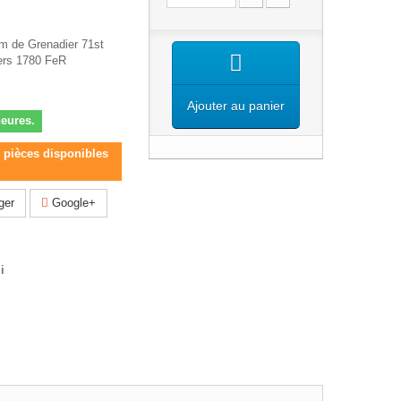
mm de Grenadier 71st
ders 1780 FeR
Ajouter au panier
heures.
s pièces disponibles
ger
Google+
i