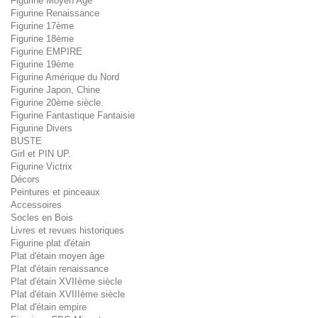
Figurine Moyen Age
Figurine Renaissance
Figurine 17ème
Figurine 18ème
Figurine EMPIRE
Figurine 19ème
Figurine Amérique du Nord
Figurine Japon, Chine
Figurine 20ème siècle.
Figurine Fantastique Fantaisie
Figurine Divers
BUSTE
Girl et PIN UP.
Figurine Victrix
Décors
Peintures et pinceaux
Accessoires
Socles en Bois
Livres et revues historiques
Figurine plat d'étain
Plat d'étain moyen âge
Plat d'étain renaissance
Plat d'étain XVIIème siècle
Plat d'étain XVIIIème siècle
Plat d'étain empire