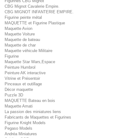
Figurines CBG Mignot
CBG Mignot Cavalerie Empire.
CBG MIGNOT INFANTERIE EMPIRE.
Figurine peinte métal
MAQUETTE et Figurine Plastique
Maquette Avion
Maquette Voiture
Maquette de bateau
Maquette de char
Maquette véhicule Militaire
Figurine
Maquette Star Wars,Espace
Peinture Humbrol
Peinture AK interactive
Vitrine et Présentoir
Pinceaux et outillage
Décor maquette
Puzzle 3D
MAQUETTE Bateau en bois
Maquette Amati
La passion des miniatures liens
Fabricants de Maquettes et Figurines
Figurine Knight Models
Pegaso Models
Andréa Miniatures