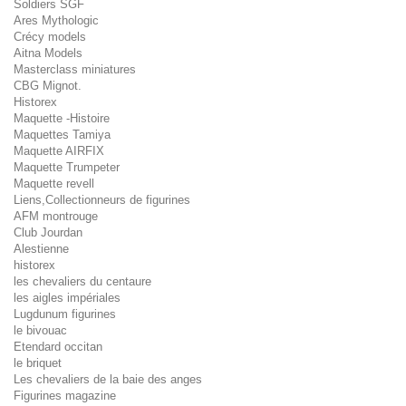
Soldiers SGF
Ares Mythologic
Crécy models
Aitna Models
Masterclass miniatures
CBG Mignot.
Historex
Maquette -Histoire
Maquettes Tamiya
Maquette AIRFIX
Maquette Trumpeter
Maquette revell
Liens,Collectionneurs de figurines
AFM montrouge
Club Jourdan
Alestienne
historex
les chevaliers du centaure
les aigles impériales
Lugdunum figurines
le bivouac
Etendard occitan
le briquet
Les chevaliers de la baie des anges
Figurines magazine