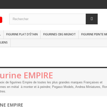
L
FIGURINE PLAT D'ÉTAIN
FIGURINES CBG MIGNOT
FIGURINE PEINTE 
LIENS
gurine EMPIRE
oix de figurines Empire de toutes les plus grandes marques Françaises et
nes en métal à monter et à peindre; Pegaso Models, Andrea Miniatures, Ro
tres.
INE EMPIRE