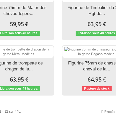
urine 75mm de Major des
Figurine de Timbalier du
chevau-légers...
Rgt de...
59,95 €
63,95 €
Livraison sous 48 heures.
Livraison sous 48 heures.
gurine de trompette de
Figurine 75mm de chass
dragon de la...
cheval de la...
63,95 €
64,95 €
Livraison sous 48 heures.
Rupture de stock
1 - 12 sur 448.
Précéd