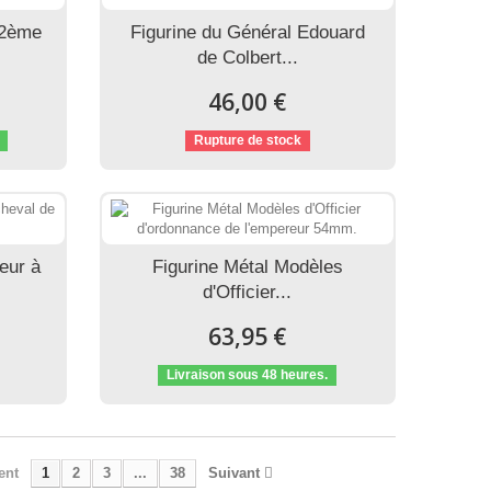
 2ème
Figurine du Général Edouard
de Colbert...
46,00 €
Rupture de stock
eur à
Figurine Métal Modèles
d'Officier...
63,95 €
Livraison sous 48 heures.
ent
1
2
3
...
38
Suivant