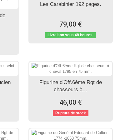
Les Carabinier 192 pages.
 de
79,00 €
Livraison sous 48 heures.
ucien
Figurine d'Off.6ème Rgt de
chasseurs à...
46,00 €
Rupture de stock