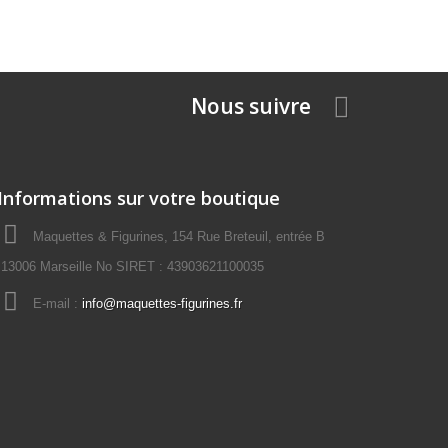
Nous suivre
Informations sur votre boutique
Maquettes & Figurines, 154 Rue Breteuil, entrée B
13006 Marseille No SIRET : 43903621100035
E-mail :
info@maquettes-figurines.fr