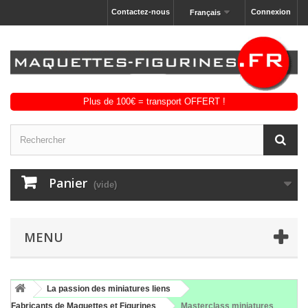
Contactez-nous
Connexion
Français
Panier
(vide)
MENU
La passion des miniatures liens
Fabricants de Maquettes et Figurines
Masterclass miniatures