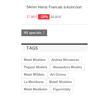
54mm Heros Francais à Azincourt
-10%
27,99 €
31,10 €
All specials
TAGS
Metal Modeles
Andrea Miniatures
Pegaso Models
Alexandros Models
Metal MOdels
Art Girona
La Meridiana
Metall Modeles
Metal Modèeles
Figurinitaly