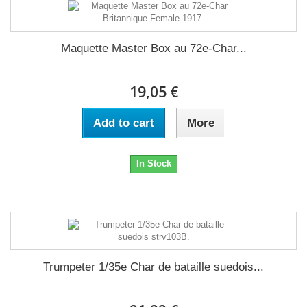
Maquette Master Box au 72e-Char...
19,05 €
Add to cart
More
In Stock
Trumpeter 1/35e Char de bataille suedois...