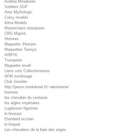
Andréa Miniatures
Soldiers SGF
Ares Mythologic
Crécy models
Aitna Models
Masterclass miniatures
CBG Mignot.
Historex
Maquette -Histoire
Maquettes Tamiya
AIRFIX
Trumpeter
Maquette revell
Liens vers Collectionneurs
AFM montrouge
Club Jourdan
http://perso.modulonet.fr/~alestienne/
historex
les chevalier du centaure
les aigles impériales
Lugdunum figurines
le bivouac
Etendard occitan
le briquet
Les chevaliers de la baie des anges