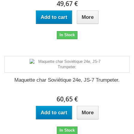
49,67 €
Add to cart
More
In Stock
Maquette char Soviétique 24e, JS-7 Trumpeter.
60,65 €
Add to cart
More
In Stock