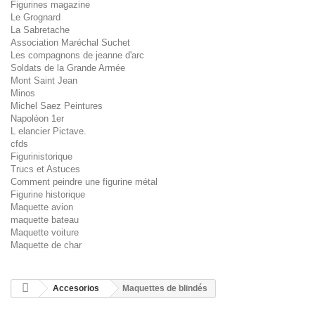
Figurines magazine
Le Grognard
La Sabretache
Association Maréchal Suchet
Les compagnons de jeanne d'arc
Soldats de la Grande Armée
Mont Saint Jean
Minos
Michel Saez Peintures
Napoléon 1er
L elancier Pictave.
cfds
Figurinistorique
Trucs et Astuces
Comment peindre une figurine métal
Figurine historique
Maquette avion
maquette bateau
Maquette voiture
Maquette de char
Accesorios
Maquettes de blindés