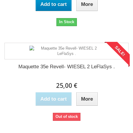
Add to cart
More
In Stock
SALE!
Maquette 35e Revell- WIESEL 2 LeFlaSys .
25,00 €
Add to cart
More
Out of stock