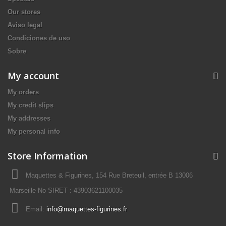
Our stores
Aviso legal
Condiciones de uso
Sobre
My account
My orders
My credit slips
My addresses
My personal info
Store Information
Maquettes & Figurines, 154 Rue Breteuil, entrée B 13006
Marseille No SIRET : 43903621100035
Email:
info@maquettes-figurines.fr