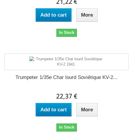
21,22 €
Add to cart
More
In Stock
Trumpeter 1/35e Char lourd Soviétique KV-2...
22,37 €
Add to cart
More
In Stock