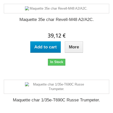
Maquette 35e char Revell-M48 A2/A2C.
39,12 €
Add to cart
More
In Stock
Maquette char 1/35e-T690C Russe Trumpeter.