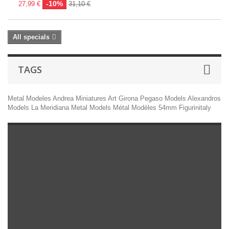
-10%
27,99 €
31,10 €
All specials
TAGS
Metal Modeles
Andrea Miniatures
Art Girona
Pegaso Models
Alexandros
Models
La Meridiana
Metal Models
Métal Modèles 54mm
Figurinitaly