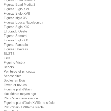
Figuras Edad Media 1
Figuras Edad Media 2
Figuras Siglo XVI
Figuras Siglo XVII
Figuras siglo XVIII
Figuras Epoca Napoleonica
Figuras Siglo XIX
El dorado Oeste
Figuras Samurai
Figuras Siglo XX
Figuras Fantasia
Figuras Diversas
BUSTE
Girls
Figurine Victrix
Décors
Peintures et pinceaux
Accessoires
Socles en Bois
Livres et revues
Figurine plat d'étain
plat d'étain moyen age
Plat d'étain renaissance
Figurine plat d'étain XVIIème siècle
Plat d'étain XVIIIème siècle