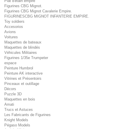
Plat d'étain empire
Figurines CBG Mignot.
Figurines CBG Mignot Cavalerie Empire.
FIGURINESCBG MIGNOT INFANTERIE EMPIRE.
Toy soldiers
Accesorios
Avions
Voitures
Maquettes de bateaux
Maquettes de blindés
Véhicules Militaires
Figurines 1/35e Trumpeter
espace
Peinture Humbrol
Peinture AK interactive
Vitrines et Présentoirs
Pinceaux et outillage
Décors
Puzzle 3D
Maquettes en bois
Amati
Trucs et Astuces
Les Fabricants de Figurines
Knight Models
Pégaso Models